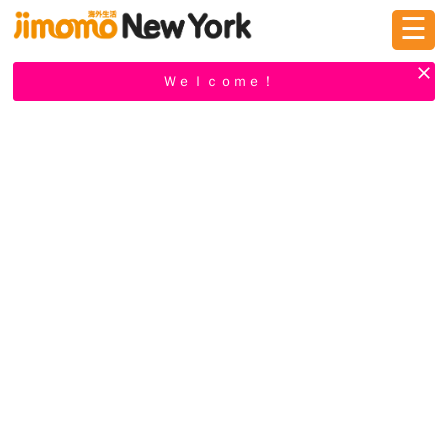
☰
ログイン
新規登録
Ｗｅｌｃｏｍｅ！
掲示板
タウン情報
教えて！
ニュース
イベント
求人
物件
習い事