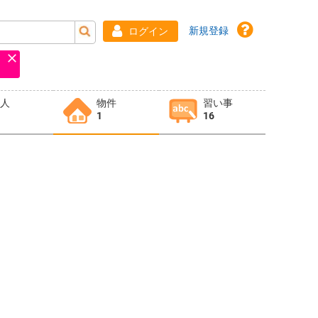
新規登録
ログイン
求人
物件
習い事
1
16