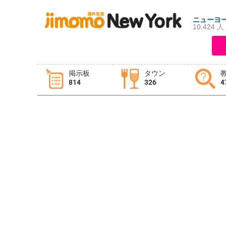
ニューヨ
10,424 人
ログイン
新規登録
掲示板
タウン
814
326
4
掲示板
タウン情報
教えて！
ニュース
イベント
求人
物件
習い事