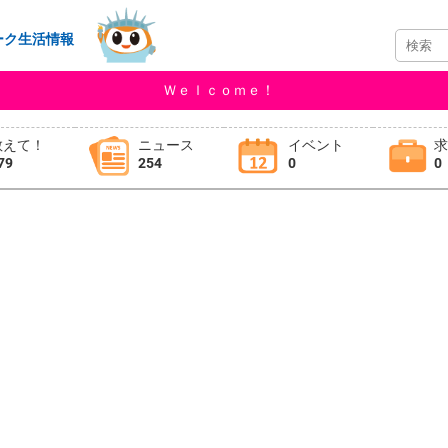
ーク生活情報
Ｗｅｌｃｏｍｅ！
教えて！
ニュース
イベント
79
254
0
0