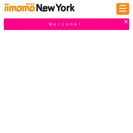
☰
ログイン
新規登録
Ｗｅｌｃｏｍｅ！
掲示板
タウン情報
教えて！
ニュース
イベント
求人
物件
習い事