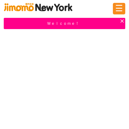
☰
ログイン
新規登録
Ｗｅｌｃｏｍｅ！
掲示板
タウン情報
教えて！
ニュース
イベント
求人
物件
習い事