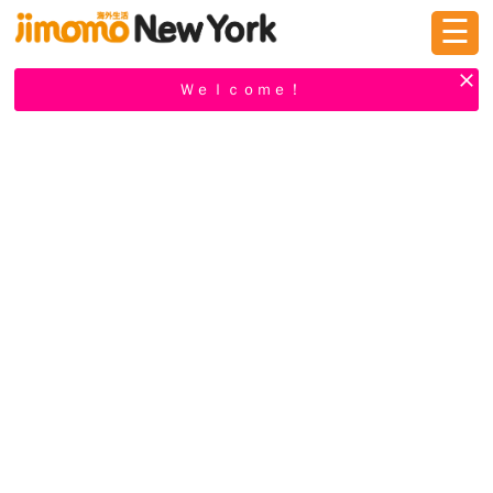
☰
ログイン
新規登録
Ｗｅｌｃｏｍｅ！
掲示板
タウン情報
教えて！
ニュース
イベント
求人
物件
習い事