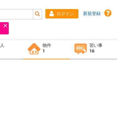
新規登録
ログイン
求人
物件
習い事
1
16