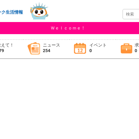
ーク生活情報
Ｗｅｌｃｏｍｅ！
教えて！
ニュース
イベント
79
254
0
0