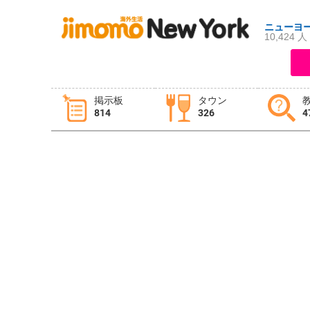
ニューヨ
10,424 人
ログイン
新規登録
掲示板
タウン
814
326
4
掲示板
タウン情報
教えて！
ニュース
イベント
求人
物件
習い事