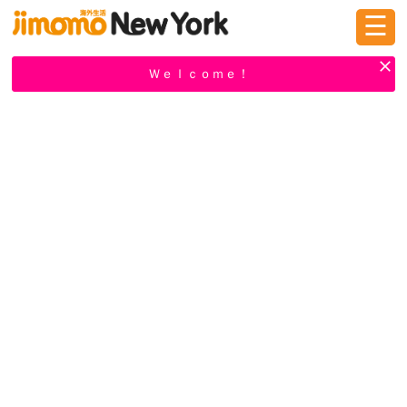
☰
ログイン
新規登録
Ｗｅｌｃｏｍｅ！
掲示板
タウン情報
教えて！
ニュース
イベント
求人
物件
習い事