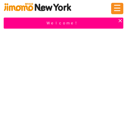
☰
ログイン
新規登録
Ｗｅｌｃｏｍｅ！
掲示板
タウン情報
教えて！
ニュース
イベント
求人
物件
習い事