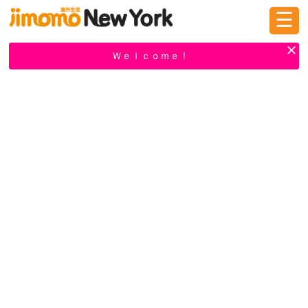
☰
ログイン
新規登録
Ｗｅｌｃｏｍｅ！
掲示板
タウン情報
教えて！
ニュース
イベント
求人
物件
習い事