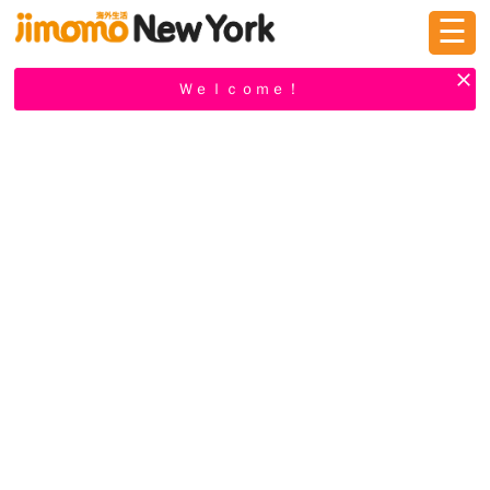
☰
ログイン
新規登録
Ｗｅｌｃｏｍｅ！
掲示板
タウン情報
教えて！
ニュース
イベント
求人
物件
習い事