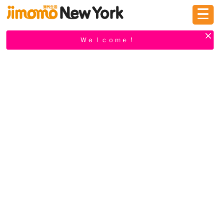
☰
ログイン
新規登録
Ｗｅｌｃｏｍｅ！
掲示板
タウン情報
教えて！
ニュース
イベント
求人
物件
習い事