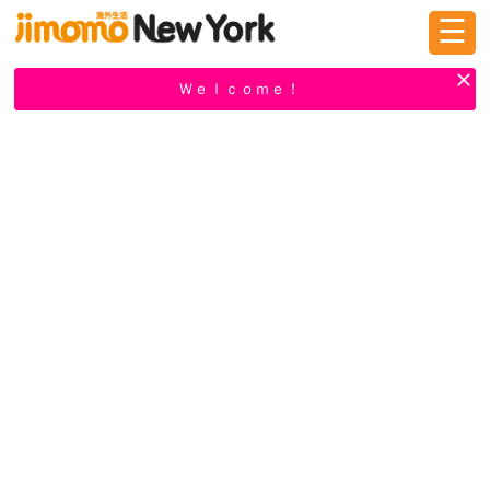
☰
ログイン
新規登録
Ｗｅｌｃｏｍｅ！
掲示板
タウン情報
教えて！
ニュース
イベント
求人
物件
習い事