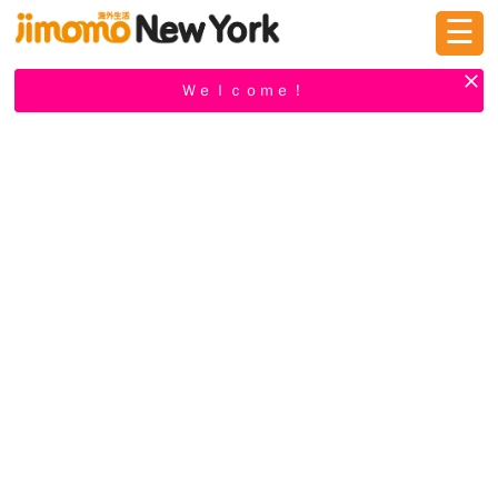
☰
ログイン
新規登録
Ｗｅｌｃｏｍｅ！
掲示板
タウン情報
教えて！
ニュース
イベント
求人
物件
習い事