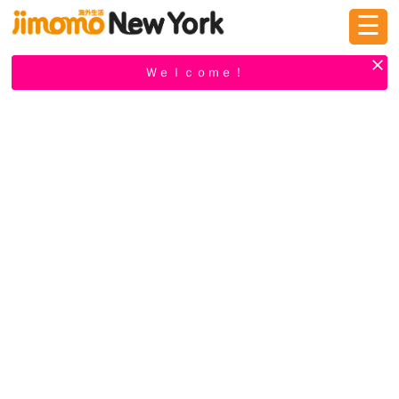
☰
ログイン
新規登録
Ｗｅｌｃｏｍｅ！
掲示板
タウン情報
教えて！
ニュース
イベント
求人
物件
習い事