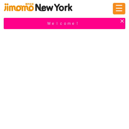
☰
ログイン
新規登録
Ｗｅｌｃｏｍｅ！
掲示板
タウン情報
教えて！
ニュース
イベント
求人
物件
習い事