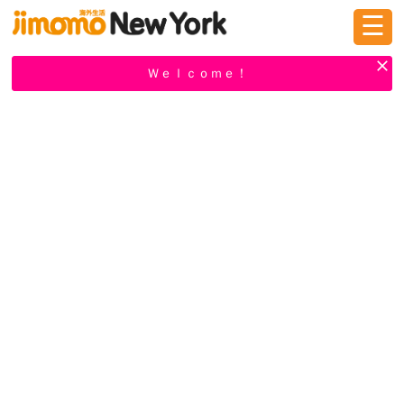
☰
ログイン
新規登録
Ｗｅｌｃｏｍｅ！
掲示板
タウン情報
教えて！
ニュース
イベント
求人
物件
習い事