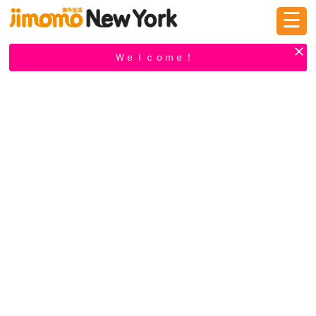
☰
ログイン
新規登録
Ｗｅｌｃｏｍｅ！
掲示板
タウン情報
教えて！
ニュース
イベント
求人
物件
習い事