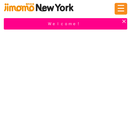
☰
ログイン
新規登録
Ｗｅｌｃｏｍｅ！
掲示板
タウン情報
教えて！
ニュース
イベント
求人
物件
習い事