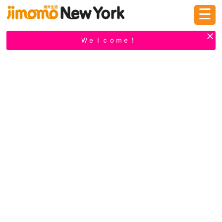
☰
ログイン
新規登録
Ｗｅｌｃｏｍｅ！
掲示板
タウン情報
教えて！
ニュース
イベント
求人
物件
習い事