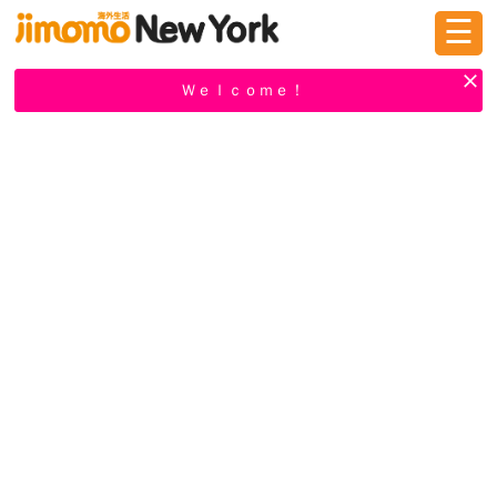
☰
ログイン
新規登録
Ｗｅｌｃｏｍｅ！
掲示板
タウン情報
教えて！
ニュース
イベント
求人
物件
習い事