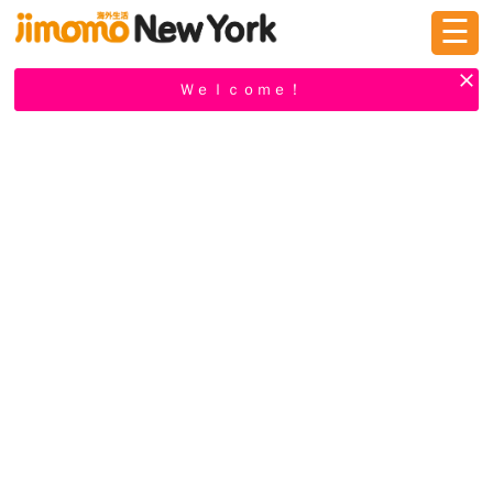
☰
ログイン
新規登録
Ｗｅｌｃｏｍｅ！
掲示板
タウン情報
教えて！
ニュース
イベント
求人
物件
習い事