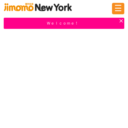
☰
ログイン
新規登録
Ｗｅｌｃｏｍｅ！
掲示板
タウン情報
教えて！
ニュース
イベント
求人
物件
習い事