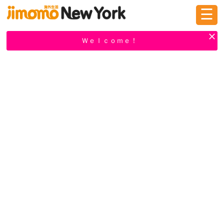
☰
ログイン
新規登録
Ｗｅｌｃｏｍｅ！
掲示板
タウン情報
教えて！
ニュース
イベント
求人
物件
習い事