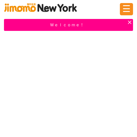
☰
ログイン
新規登録
Ｗｅｌｃｏｍｅ！
掲示板
タウン情報
教えて！
ニュース
イベント
求人
物件
習い事