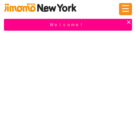
☰
ログイン
新規登録
Ｗｅｌｃｏｍｅ！
掲示板
タウン情報
教えて！
ニュース
イベント
求人
物件
習い事