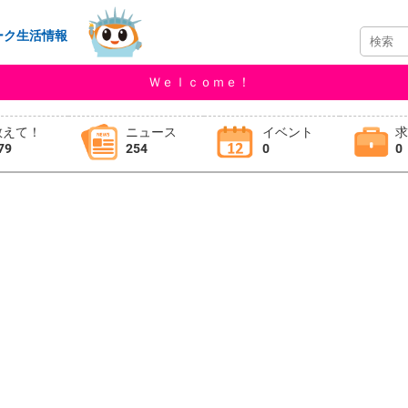
ーク生活情報
Ｗｅｌｃｏｍｅ！
教えて！
ニュース
イベント
79
254
0
0