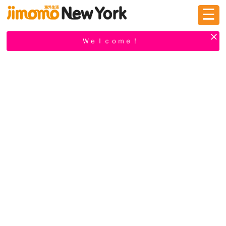
☰
ログイン
新規登録
Ｗｅｌｃｏｍｅ！
掲示板
タウン情報
教えて！
ニュース
イベント
求人
物件
習い事