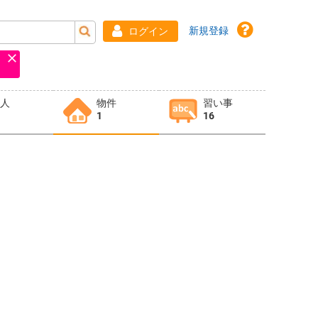
新規登録
ログイン
求人
物件
習い事
1
16