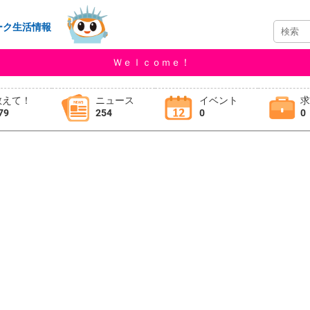
ーク生活情報
Ｗｅｌｃｏｍｅ！
教えて！
ニュース
イベント
79
254
0
0