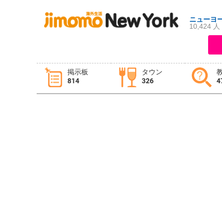
ニューヨ
10,424 人
ログイン
新規登録
掲示板
タウン
814
326
4
掲示板
タウン情報
教えて！
ニュース
イベント
求人
物件
習い事