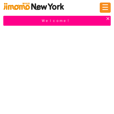
☰
ログイン
新規登録
Ｗｅｌｃｏｍｅ！
掲示板
タウン情報
教えて！
ニュース
イベント
求人
物件
習い事