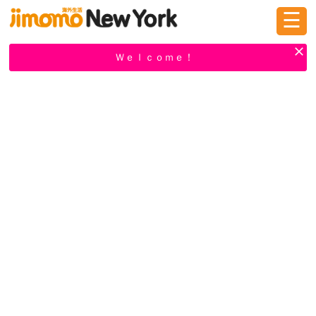
☰
ログイン
新規登録
Ｗｅｌｃｏｍｅ！
掲示板
タウン情報
教えて！
ニュース
イベント
求人
物件
習い事