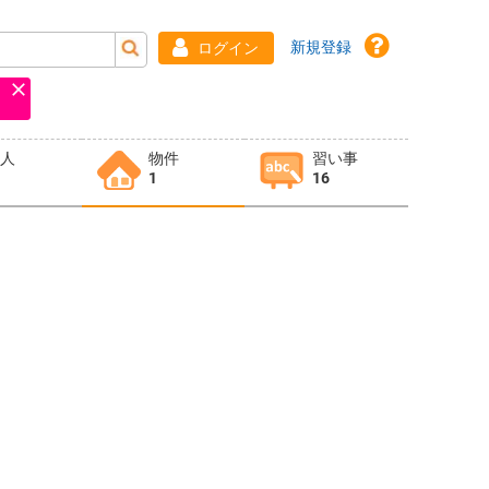
新規登録
ログイン
求人
物件
習い事
1
16