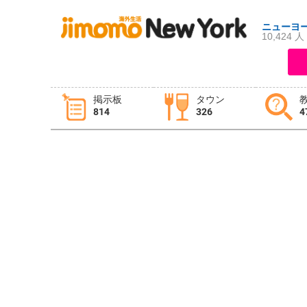
ニューヨ
10,424 人
ログイン
新規登録
掲示板
タウン
814
326
4
掲示板
タウン情報
教えて！
ニュース
イベント
求人
物件
習い事