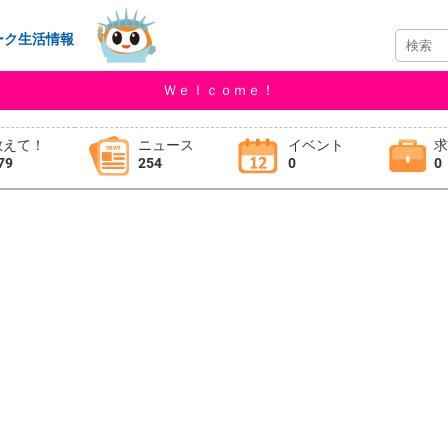
ーク生活情報
Ｗｅｌｃｏｍｅ！
教えて！
ニュース
イベント
79
254
0
0