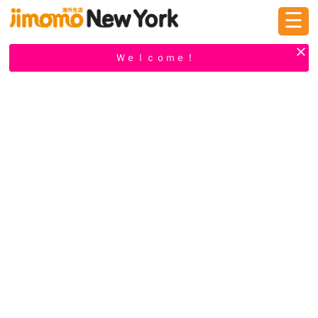
☰
ログイン
新規登録
Ｗｅｌｃｏｍｅ！
掲示板
タウン情報
教えて！
ニュース
イベント
求人
物件
習い事