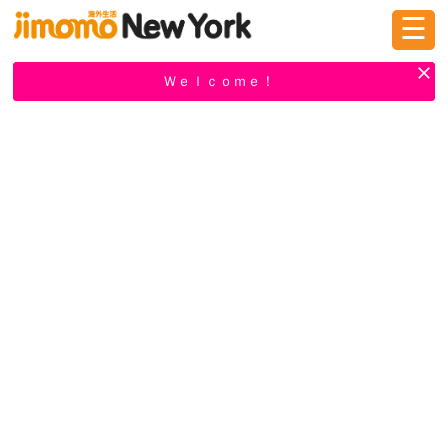
☰
ログイン
新規登録
Ｗｅｌｃｏｍｅ！
掲示板
タウン情報
教えて！
ニュース
イベント
求人
物件
習い事