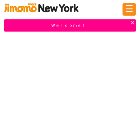
☰
ログイン
新規登録
Ｗｅｌｃｏｍｅ！
掲示板
タウン情報
教えて！
ニュース
イベント
求人
物件
習い事