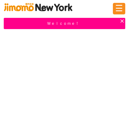
☰
ログイン
新規登録
Ｗｅｌｃｏｍｅ！
掲示板
タウン情報
教えて！
ニュース
イベント
求人
物件
習い事