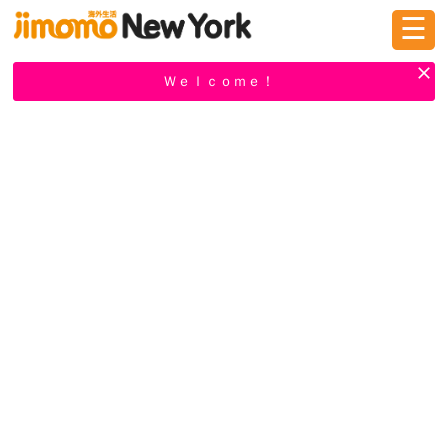
☰
ログイン
新規登録
Ｗｅｌｃｏｍｅ！
掲示板
タウン情報
教えて！
ニュース
イベント
求人
物件
習い事