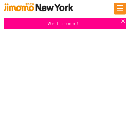
☰
ログイン
新規登録
Ｗｅｌｃｏｍｅ！
掲示板
タウン情報
教えて！
ニュース
イベント
求人
物件
習い事