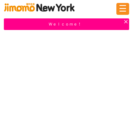
☰
ログイン
新規登録
Ｗｅｌｃｏｍｅ！
掲示板
タウン情報
教えて！
ニュース
イベント
求人
物件
習い事