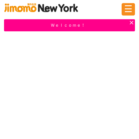
☰
ログイン
新規登録
Ｗｅｌｃｏｍｅ！
掲示板
タウン情報
教えて！
ニュース
イベント
求人
物件
習い事