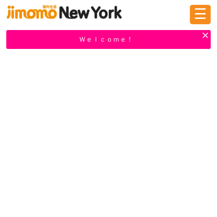
☰
ログイン
新規登録
Ｗｅｌｃｏｍｅ！
掲示板
タウン情報
教えて！
ニュース
イベント
求人
物件
習い事