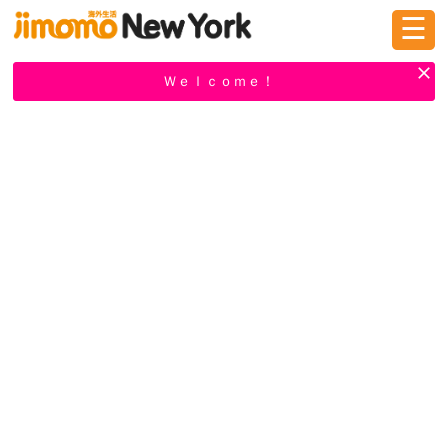
☰
ログイン
新規登録
Ｗｅｌｃｏｍｅ！
掲示板
タウン情報
教えて！
ニュース
イベント
求人
物件
習い事