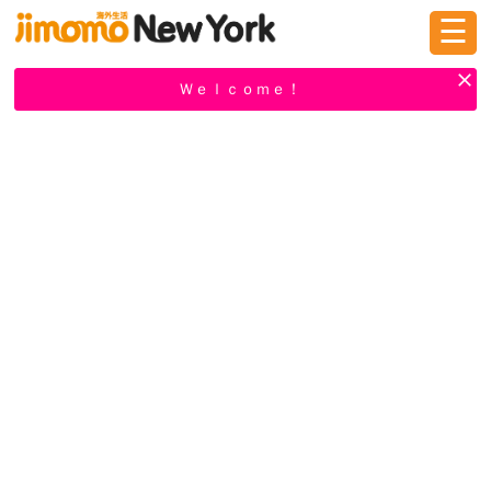
☰
ログイン
新規登録
Ｗｅｌｃｏｍｅ！
掲示板
タウン情報
教えて！
ニュース
イベント
求人
物件
習い事