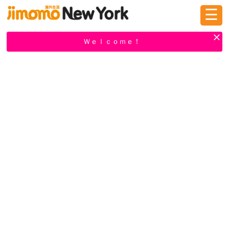
☰
ログイン
新規登録
Ｗｅｌｃｏｍｅ！
掲示板
タウン情報
教えて！
ニュース
イベント
求人
物件
習い事