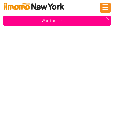
☰
ログイン
新規登録
Ｗｅｌｃｏｍｅ！
掲示板
タウン情報
教えて！
ニュース
イベント
求人
物件
習い事