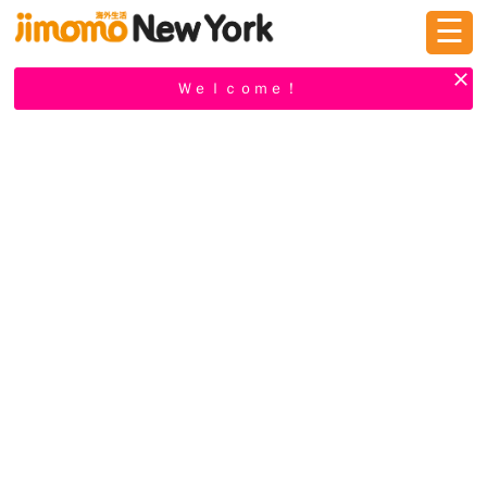
☰
ログイン
新規登録
Ｗｅｌｃｏｍｅ！
掲示板
タウン情報
教えて！
ニュース
イベント
求人
物件
習い事