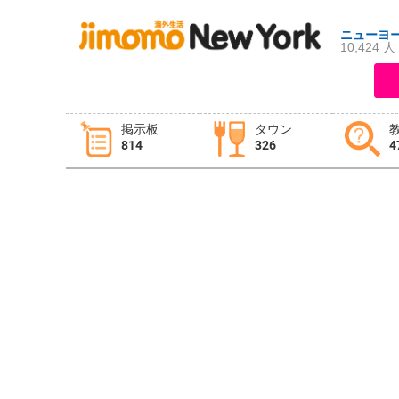
ニューヨ
10,424 人
ログイン
新規登録
掲示板
タウン
814
326
4
掲示板
タウン情報
教えて！
ニュース
イベント
求人
物件
習い事