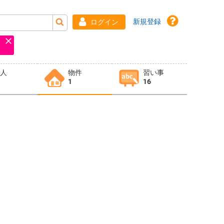
新規登録
ログイン
求人
物件
習い事
1
16