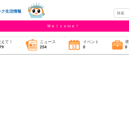
ーク生活情報
Ｗｅｌｃｏｍｅ！
教えて！
ニュース
イベント
79
254
0
0