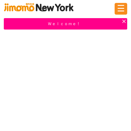
☰
ログイン
新規登録
Ｗｅｌｃｏｍｅ！
掲示板
タウン情報
教えて！
ニュース
イベント
求人
物件
習い事