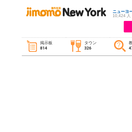
ニューヨ
10,424 人
ログイン
新規登録
掲示板
タウン
814
326
4
掲示板
タウン情報
教えて！
ニュース
イベント
求人
物件
習い事