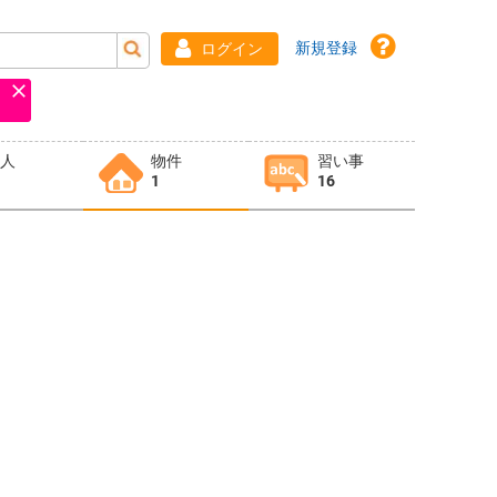
新規登録
ログイン
求人
物件
習い事
1
16