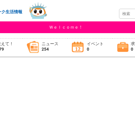
ーク生活情報
Ｗｅｌｃｏｍｅ！
教えて！
ニュース
イベント
79
254
0
0