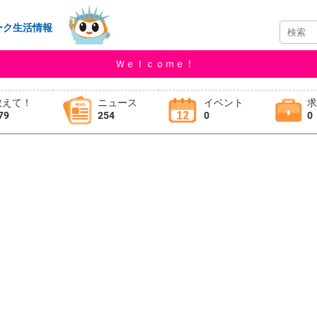
ーク生活情報
Ｗｅｌｃｏｍｅ！
教えて！
ニュース
イベント
79
254
0
0