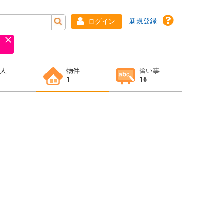
新規登録
ログイン
求人
物件
習い事
1
16