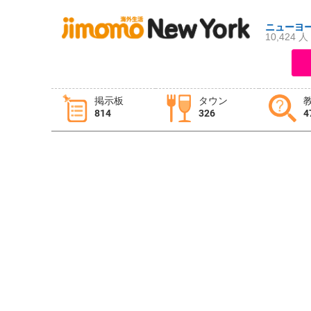
ニューヨ
10,424 人
ログイン
新規登録
掲示板
タウン
814
326
4
掲示板
タウン情報
教えて！
ニュース
イベント
求人
物件
習い事