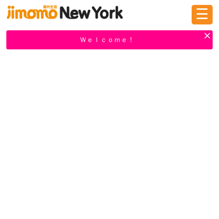
☰
ログイン
新規登録
Ｗｅｌｃｏｍｅ！
掲示板
タウン情報
教えて！
ニュース
イベント
求人
物件
習い事